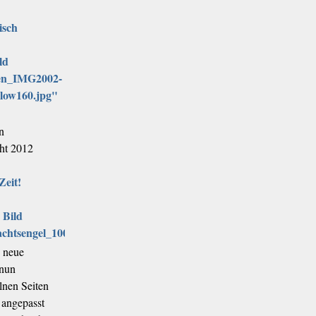
isch
n
ht 2012
Zeit!
 neue
 nun
lnen Seiten
 angepasst