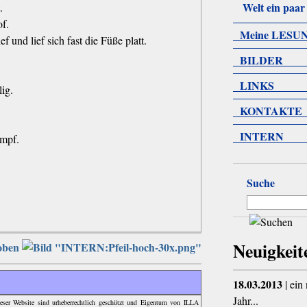
Welt ein paar 
.
of.
Meine LESU
f und lief sich fast die Füße platt.
BILDER
LINKS
lig.
KONTAKTE
INTERN
ampf.
Suche
Neuigkeit
oben
18.03.2013
| ein
Jahr...
dieser Website sind urheberrechtlich geschützt und Eigentum von ILLA