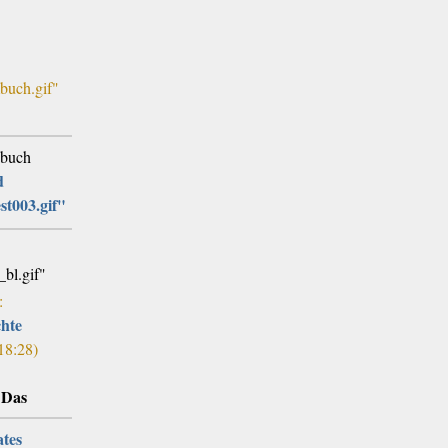
ebuch
:
chte
18:28)
 Das
tes