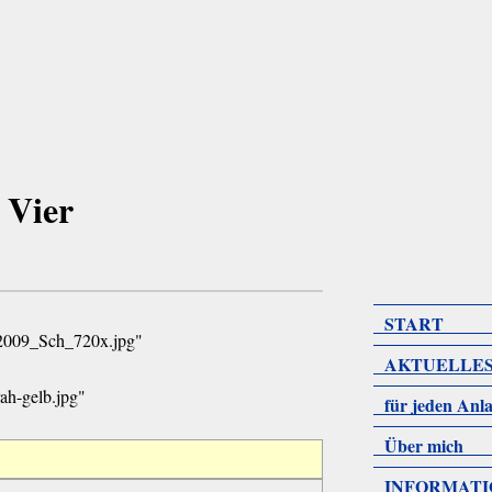
 Vier
START
AKTUELLE
für jeden Anla
Über mich
INFORMAT