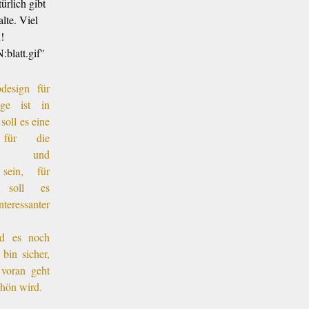
ürlich gibt
lte. Viel
!
design für
ge ist in
soll es eine
g für die
ng und
 sein, für
 soll es
teressanter
rd es noch
 bin sicher,
 voran geht
chön wird.