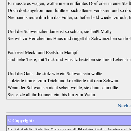
Er musste es wagen, wollte in ein entferntes Dorf oder in eine Stadt
Doch dort angekommen, fühlte er sich alleine, verlassen und so do
Niemand streute ihm hin das Futter, so lief er bald wieder zurück, lie
Und die Schweinchendame ist so schlau, sie heißt Molly.
Sie will zu Herrchen ins Haus und ringelt ihr Schwänzchen so drol
Packesel Mecki und Eselsfrau Mampf
sind liebe Tiere, mit Trick und Einsatz bestehen sie ihren Lebensk
Und die Gans, die stolz wie ein Schwan sein wollte
stolzierte immer zum Teich und kokettierte mit dem Schwan.
Wenn der Schwan sie nicht sehen wollte, sie dann schmollte.
Sie setzte all ihr Können ein, bis hin zum Wahn.
Nach 
© Copyright:
Alle Texte (Gedichte, Geschichten, Verse etc.) sowie alle Bilder/Fotos, Grafiken, Animationen auf 