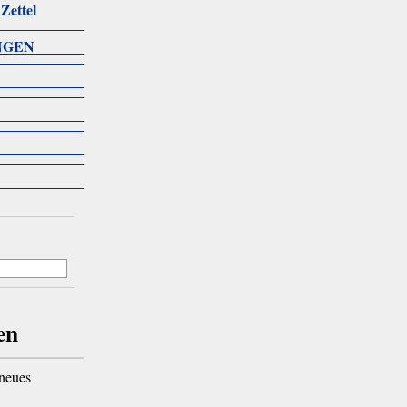
Zettel
NGEN
en
 neues